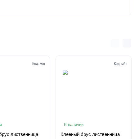
Код:
м/п
Код:
м/п
и
В наличии
брус лиственница
Клееный брус лиственница