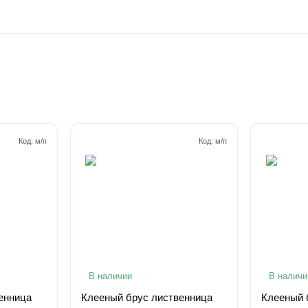
Код:
м/п
Код:
м/п
В наличии
В наличи
енница
Клееный брус лиственница
Клееный 