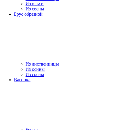
Из ольхи
Из сосны
Брус обрезной
Из лиственницы
Из осины
Из сосны
Вагонка
Береза