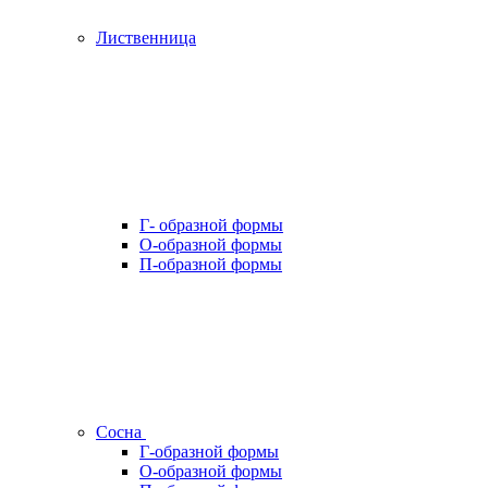
Лиственница
Г- образной формы
О-образной формы
П-образной формы
Сосна
Г-образной формы
О-образной формы