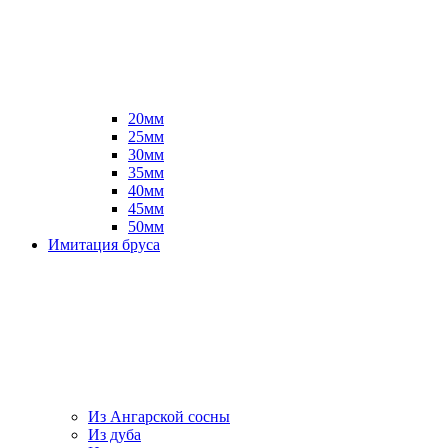
20мм
25мм
30мм
35мм
40мм
45мм
50мм
Имитация бруса
Из Ангарской сосны
Из дуба