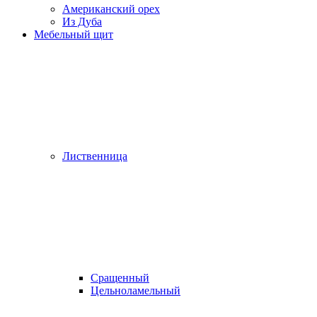
Американский орех
Из Дуба
Мебельный щит
Лиственница
Сращенный
Цельноламельный