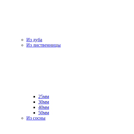
Из дуба
Из лиственницы
25мм
30мм
40мм
50мм
Из сосны