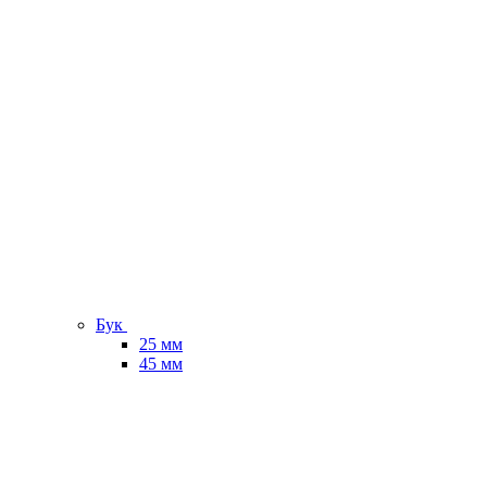
Бук
25 мм
45 мм