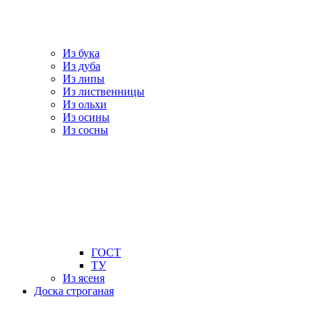
Из бука
Из дуба
Из липы
Из лиственницы
Из ольхи
Из осины
Из сосны
ГОСТ
ТУ
Из ясеня
Доска строганая