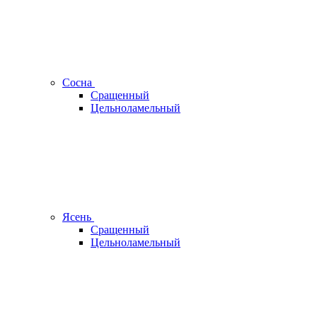
Сосна
Сращенный
Цельноламельный
Ясень
Сращенный
Цельноламельный