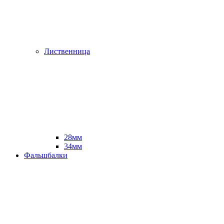
Лиственница
28мм
34мм
Фальшбалки