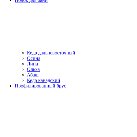
Полок для бани
Кедр дальневосточный
Осина
Липа
Ольха
Абаш
Кедр канадский
Профилированный брус