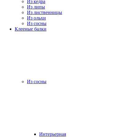
Из кедра
Из липы
Из лиственницы
Из ольхи
Из сосны
Клееные балки
Из сосны
Интерьерная