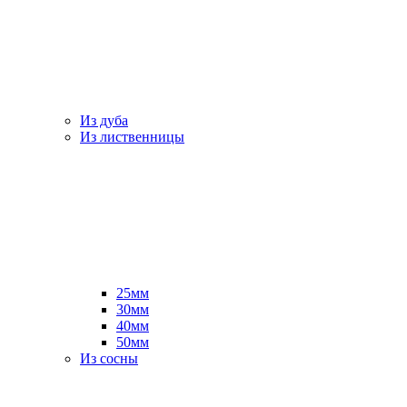
Из дуба
Из лиственницы
25мм
30мм
40мм
50мм
Из сосны