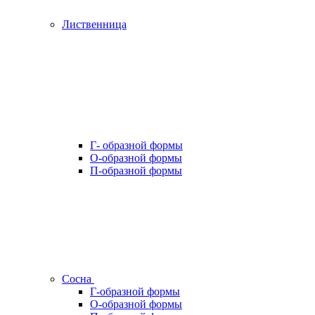
Лиственница
Г- образной формы
О-образной формы
П-образной формы
Сосна
Г-образной формы
О-образной формы