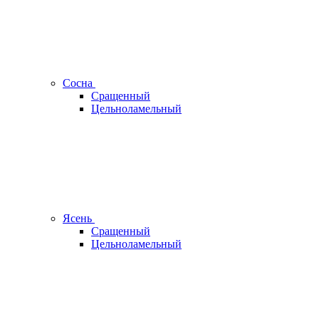
Сосна
Сращенный
Цельноламельный
Ясень
Сращенный
Цельноламельный