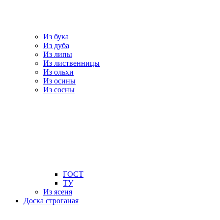
Из бука
Из дуба
Из липы
Из лиственницы
Из ольхи
Из осины
Из сосны
ГОСТ
ТУ
Из ясеня
Доска строганая