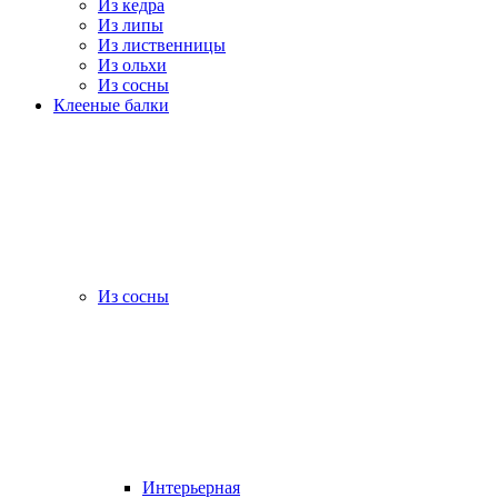
Из кедра
Из липы
Из лиственницы
Из ольхи
Из сосны
Клееные балки
Из сосны
Интерьерная