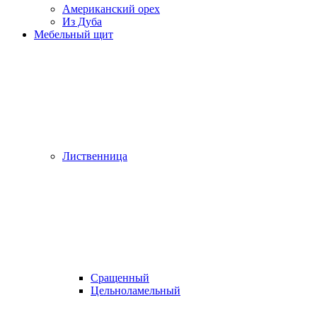
Американский орех
Из Дуба
Мебельный щит
Лиственница
Сращенный
Цельноламельный