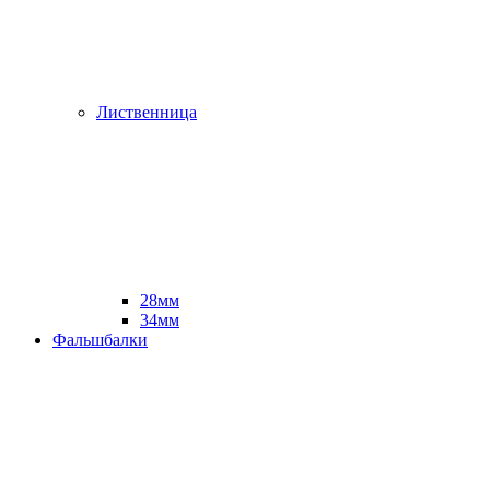
Лиственница
28мм
34мм
Фальшбалки