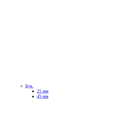
Бук
25 мм
45 мм