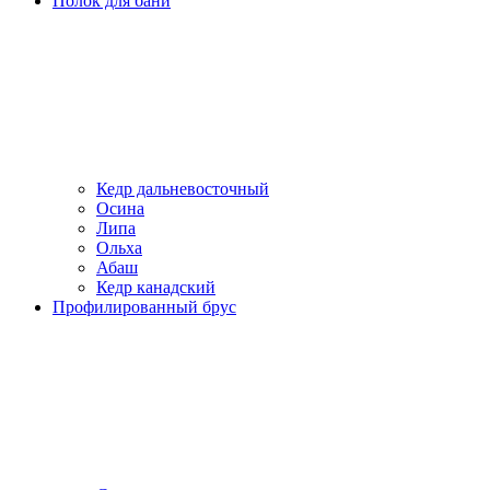
Полок для бани
Кедр дальневосточный
Осина
Липа
Ольха
Абаш
Кедр канадский
Профилированный брус