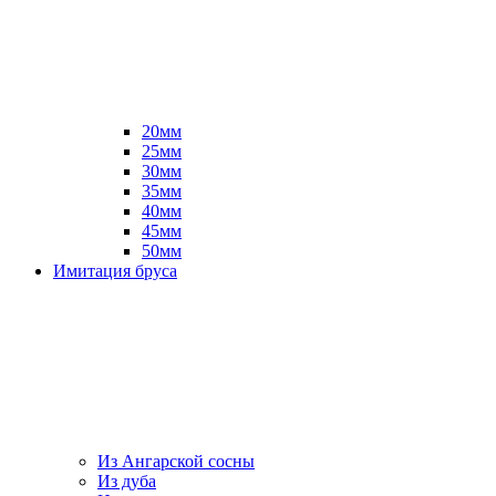
20мм
25мм
30мм
35мм
40мм
45мм
50мм
Имитация бруса
Из Ангарской сосны
Из дуба