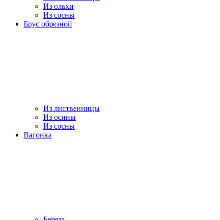
Из ольхи
Из сосны
Брус обрезной
Из лиственницы
Из осины
Из сосны
Вагонка
Береза