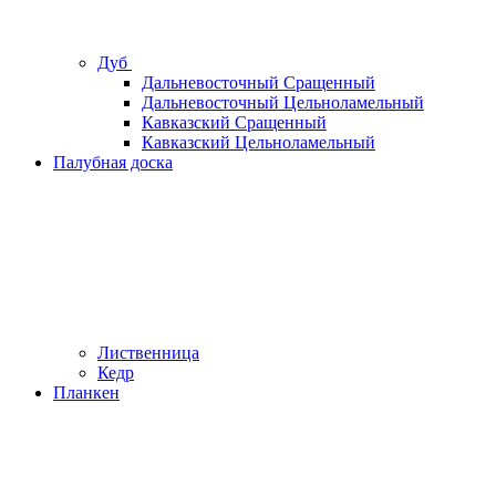
Дуб
Дальневосточный Сращенный
Дальневосточный Цельноламельный
Кавказский Сращенный
Кавказский Цельноламельный
Палубная доска
Лиственница
Кедр
Планкен