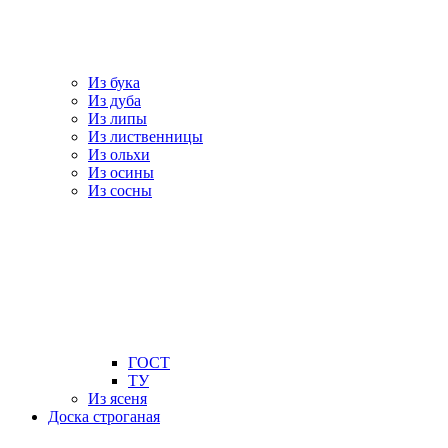
Из бука
Из дуба
Из липы
Из лиственницы
Из ольхи
Из осины
Из сосны
ГОСТ
ТУ
Из ясеня
Доска строганая