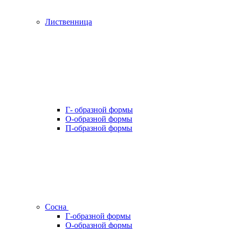
Лиственница
Г- образной формы
О-образной формы
П-образной формы
Сосна
Г-образной формы
О-образной формы