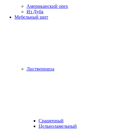
Американский орех
Из Дуба
Мебельный щит
Лиственница
Сращенный
Цельноламельный