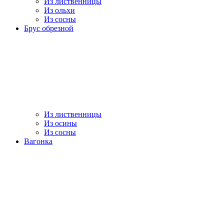
Из лиственницы
Из ольхи
Из сосны
Брус обрезной
Из лиственницы
Из осины
Из сосны
Вагонка