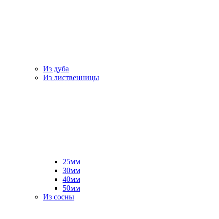
Из дуба
Из лиственницы
25мм
30мм
40мм
50мм
Из сосны