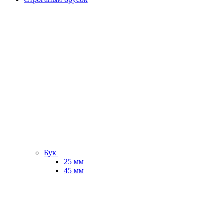
Бук
25 мм
45 мм