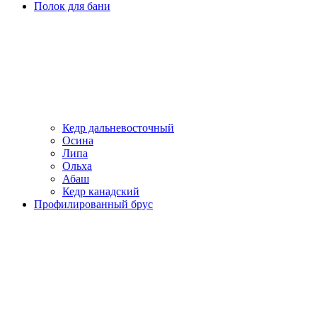
Полок для бани
Кедр дальневосточный
Осина
Липа
Ольха
Абаш
Кедр канадский
Профилированный брус