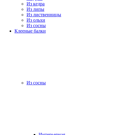
Из кедра
Из липы
Из лиственницы
Из ольхи
Из сосны
Клееные балки
Из сосны
Интерьерная