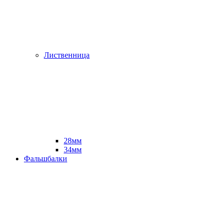
Лиственница
28мм
34мм
Фальшбалки