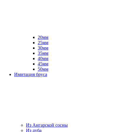
20мм
25мм
30мм
35мм
40мм
45мм
50мм
Имитация бруса
Из Ангарской сосны
Из дуба