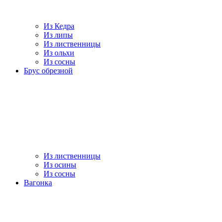
Из Кедра
Из липы
Из лиственницы
Из ольхи
Из сосны
Брус обрезной
Из лиственницы
Из осины
Из сосны
Вагонка