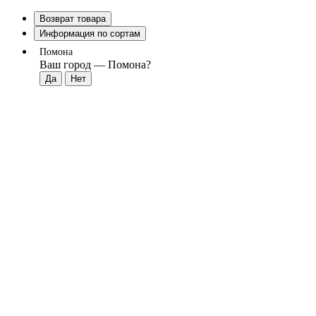
Возврат товара
Информация по сортам
Помона
Ваш город —
Помона
?