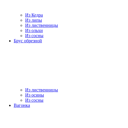
Из Кедра
Из липы
Из лиственницы
Из ольхи
Из сосны
Брус обрезной
Из лиственницы
Из осины
Из сосны
Вагонка