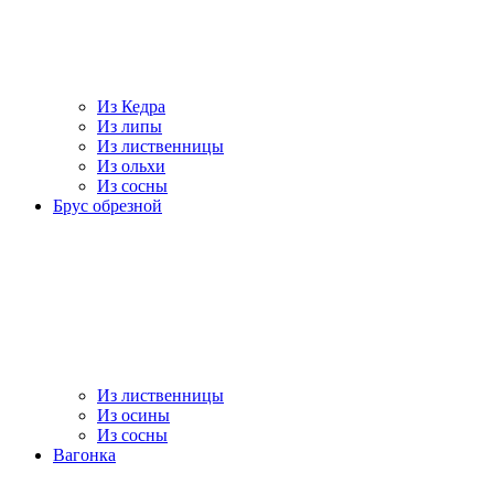
Из Кедра
Из липы
Из лиственницы
Из ольхи
Из сосны
Брус обрезной
Из лиственницы
Из осины
Из сосны
Вагонка