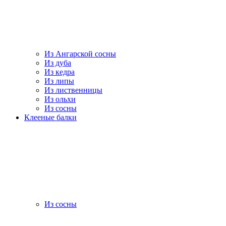
Из Ангарской сосны
Из дуба
Из кедра
Из липы
Из лиственницы
Из ольхи
Из сосны
Клееные балки
Из сосны