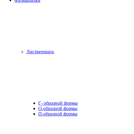
Фальшбалки
Лиственница
Г- образной формы
О-образной формы
П-образной формы