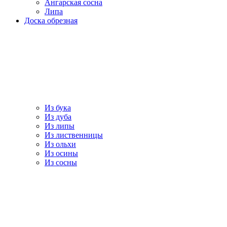
Ангарская сосна
Липа
Доска обрезная
Из бука
Из дуба
Из липы
Из лиственницы
Из ольхи
Из осины
Из сосны