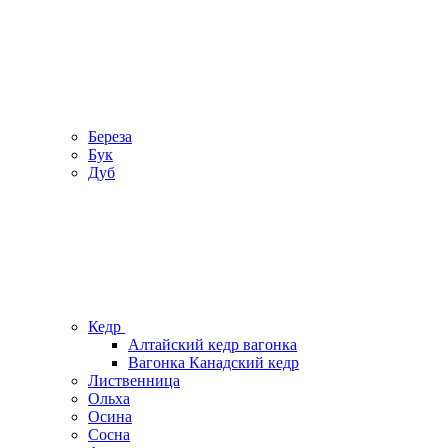
Береза
Бук
Дуб
Кедр
Алтайский кедр вагонка
Вагонка Канадский кедр
Лиственница
Ольха
Осина
Сосна