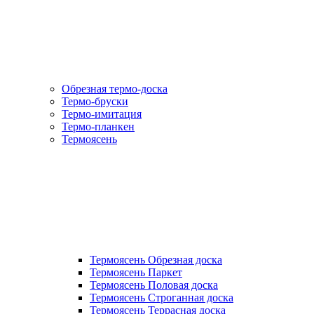
Обрезная термо-доска
Термо-бруски
Термо-имитация
Термо-планкен
Термоясень
Термоясень Обрезная доска
Термоясень Паркет
Термоясень Половая доска
Термоясень Строганная доска
Термоясень Террасная доска