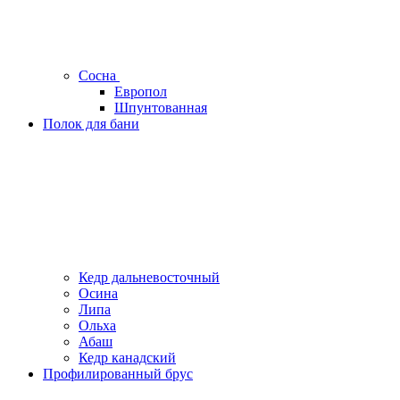
Сосна
Европол
Шпунтованная
Полок для бани
Кедр дальневосточный
Осина
Липа
Ольха
Абаш
Кедр канадский
Профилированный брус