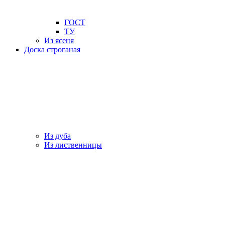
ГОСТ
ТУ
Из ясеня
Доска строганая
Из дуба
Из лиственницы