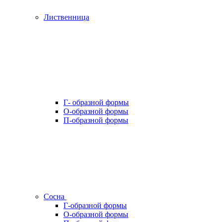
Лиственница
Г- образной формы
О-образной формы
П-образной формы
Сосна
Г-образной формы
О-образной формы