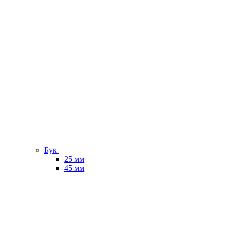
Бук
25 мм
45 мм