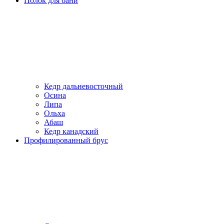
Полок для бани
Кедр дальневосточный
Осина
Липа
Ольха
Абаш
Кедр канадский
Профилированный брус