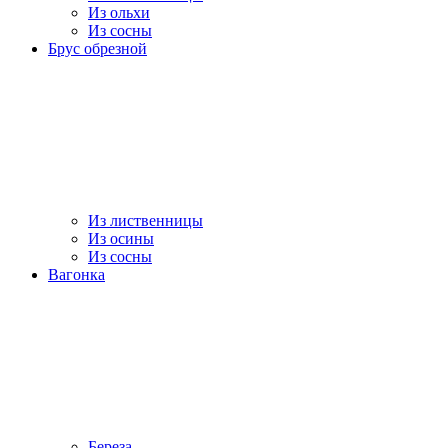
Из ольхи
Из сосны
Брус обрезной
Из лиственницы
Из осины
Из сосны
Вагонка
Береза