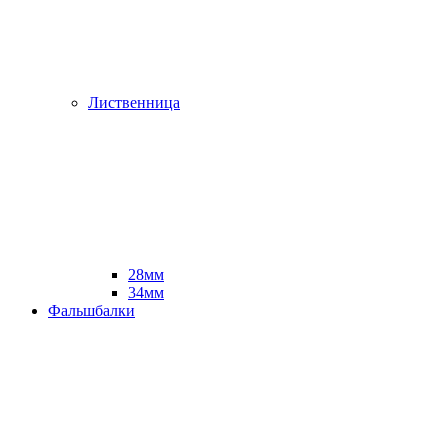
Лиственница
28мм
34мм
Фальшбалки