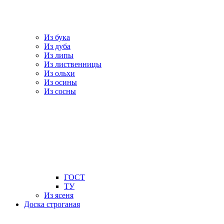
Из бука
Из дуба
Из липы
Из лиственницы
Из ольхи
Из осины
Из сосны
ГОСТ
ТУ
Из ясеня
Доска строганая