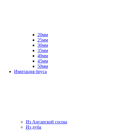
20мм
25мм
30мм
35мм
40мм
45мм
50мм
Имитация бруса
Из Ангарской сосны
Из дуба