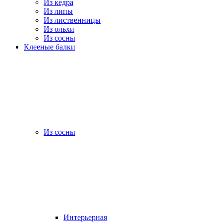
Из кедра
Из липы
Из лиственницы
Из ольхи
Из сосны
Клееные балки
Из сосны
Интерьерная