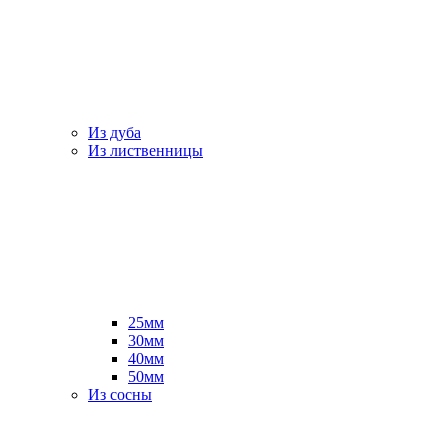
Из дуба
Из лиственницы
25мм
30мм
40мм
50мм
Из сосны