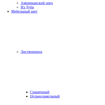
Американский орех
Из Дуба
Мебельный щит
Лиственница
Сращенный
Цельноламельный