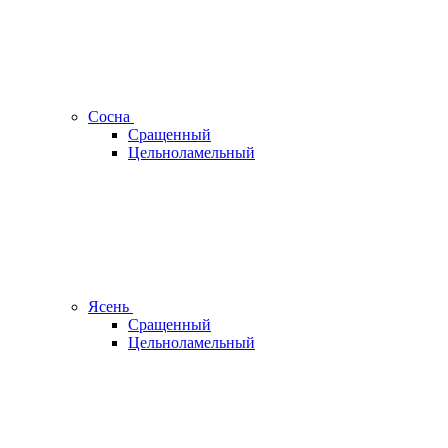
Сосна
Сращенный
Цельноламельный
Ясень
Сращенный
Цельноламельный