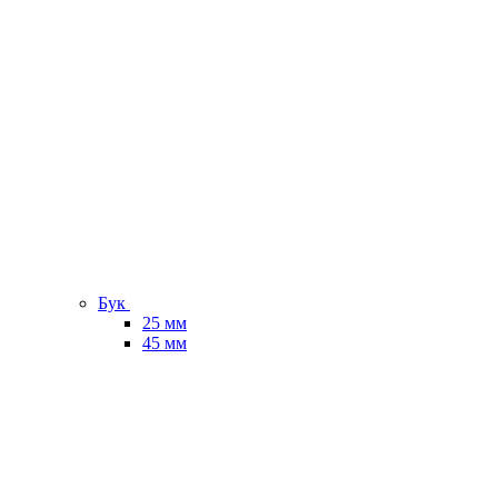
Бук
25 мм
45 мм