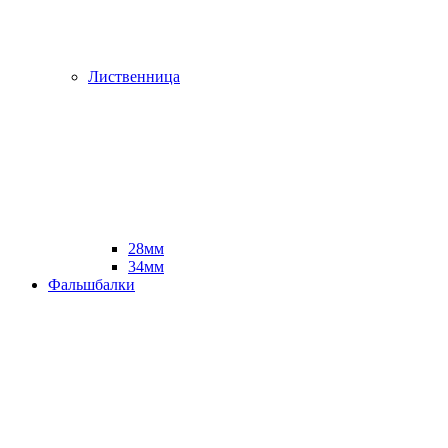
Лиственница
28мм
34мм
Фальшбалки