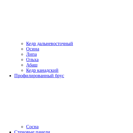
Кедр дальневосточный
Осина
Липа
Ольха
Абаш
Кедр канадский
Профилированный брус
Сосна
Стеновые панели