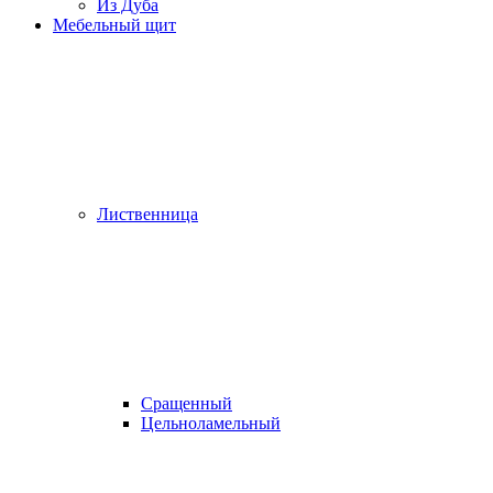
Из Дуба
Мебельный щит
Лиственница
Сращенный
Цельноламельный