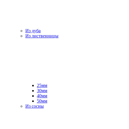
Из дуба
Из лиственницы
25мм
30мм
40мм
50мм
Из сосны