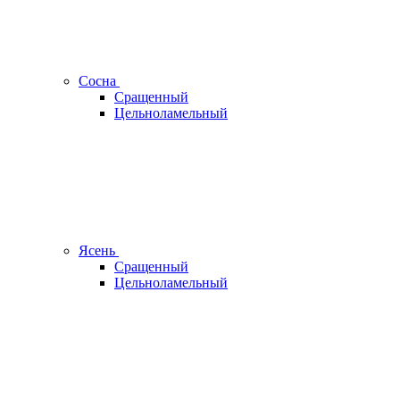
Сосна
Сращенный
Цельноламельный
Ясень
Сращенный
Цельноламельный