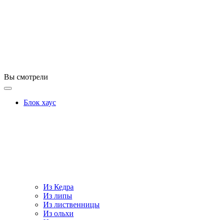
Вы смотрели
Блок хаус
Из Кедра
Из липы
Из лиственницы
Из ольхи