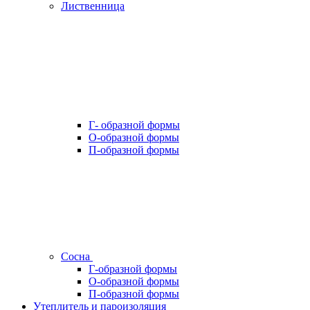
Лиственница
Г- образной формы
О-образной формы
П-образной формы
Сосна
Г-образной формы
О-образной формы
П-образной формы
Утеплитель и пароизоляция