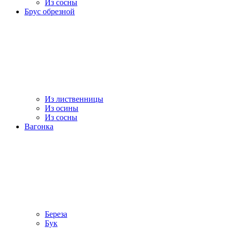
Из сосны
Брус обрезной
Из лиственницы
Из осины
Из сосны
Вагонка
Береза
Бук