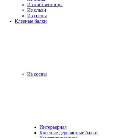
Из лиственницы
Из ольхи
Из сосны
Клееные балки
Из сосны
Интерьерная
Клееные деревянные балки