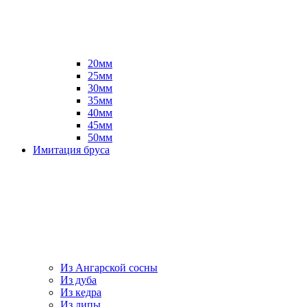
20мм
25мм
30мм
35мм
40мм
45мм
50мм
Имитация бруса
Из Ангарской сосны
Из дуба
Из кедра
Из липы