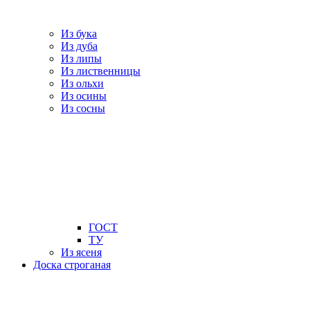
Из бука
Из дуба
Из липы
Из лиственницы
Из ольхи
Из осины
Из сосны
ГОСТ
ТУ
Из ясеня
Доска строганая