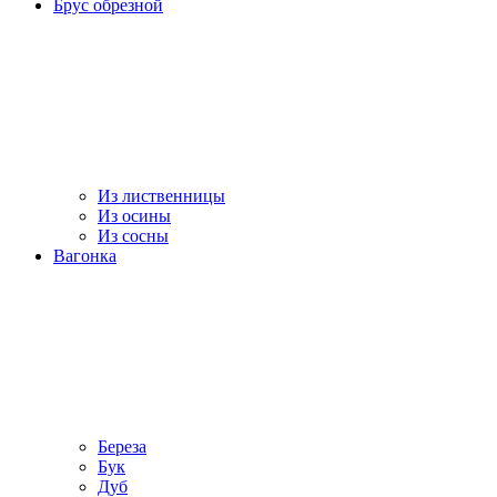
Брус обрезной
Из лиственницы
Из осины
Из сосны
Вагонка
Береза
Бук
Дуб