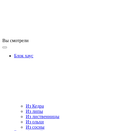
Вы смотрели
Блок хаус
Из Кедра
Из липы
Из лиственницы
Из ольхи
Из сосны