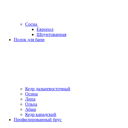
Сосна
Европол
Шпунтованная
Полок для бани
Кедр дальневосточный
Осина
Липа
Ольха
Абаш
Кедр канадский
Профилированный брус