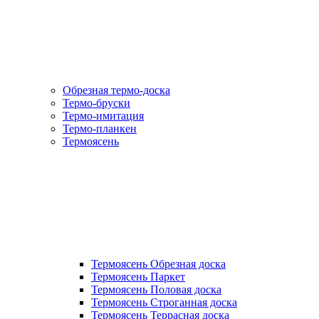
Обрезная термо-доска
Термо-бруски
Термо-имитация
Термо-планкен
Термоясень
Термоясень Обрезная доска
Термоясень Паркет
Термоясень Половая доска
Термоясень Строганная доска
Термоясень Террасная доска