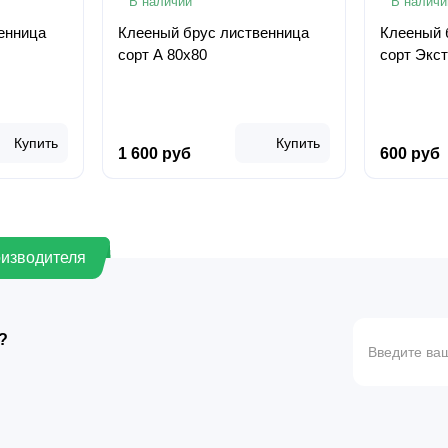
В наличии
В наличи
енница
Клееный брус лиственница
Клееный 
сорт А 80х80
сорт Экс
Купить
Купить
1 600 руб
600 руб
оизводителя
?