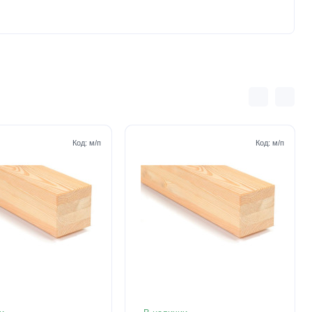
Код:
м/п
Код:
м/п