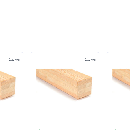
Код:
м/п
Код:
м/п