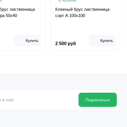
и
В наличии
брус лиственница
Клееный брус лиственница
тра 50х40
сорт А 100х100
Купить
Купить
2 500 руб
Подписаться