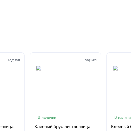
Код:
м/п
Код:
м/п
В наличии
В наличи
енница
Клееный брус лиственница
Клееный 