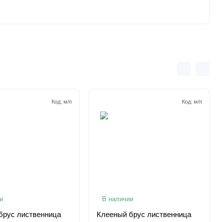
Код:
м/п
Код:
м/п
и
В наличии
брус лиственница
Клееный брус лиственница