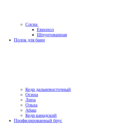
Сосна
Европол
Шпунтованная
Полок для бани
Кедр дальневосточный
Осина
Липа
Ольха
Абаш
Кедр канадский
Профилированный брус