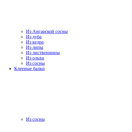
Из Ангарской сосны
Из дуба
Из кедра
Из липы
Из лиственницы
Из ольхи
Из сосны
Клееные балки
Из сосны