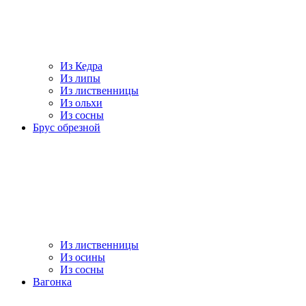
Из Кедра
Из липы
Из лиственницы
Из ольхи
Из сосны
Брус обрезной
Из лиственницы
Из осины
Из сосны
Вагонка