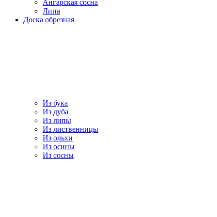
Ангарская сосна
Липа
Доска обрезная
Из бука
Из дуба
Из липы
Из лиственницы
Из ольхи
Из осины
Из сосны