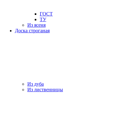
ГОСТ
ТУ
Из ясеня
Доска строганая
Из дуба
Из лиственницы