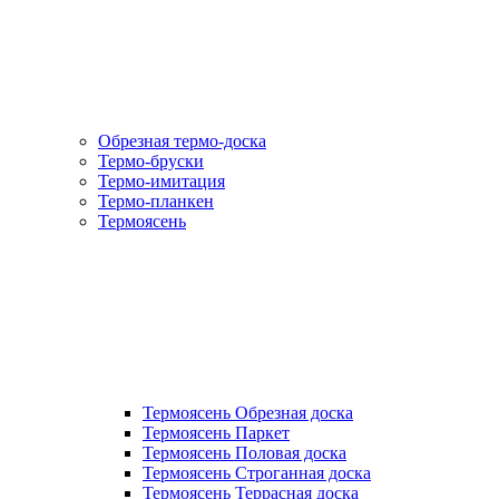
Обрезная термо-доска
Термо-бруски
Термо-имитация
Термо-планкен
Термоясень
Термоясень Обрезная доска
Термоясень Паркет
Термоясень Половая доска
Термоясень Строганная доска
Термоясень Террасная доска