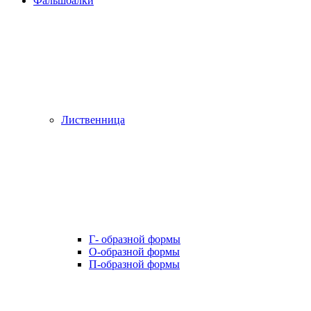
Фальшбалки
Лиственница
Г- образной формы
О-образной формы
П-образной формы