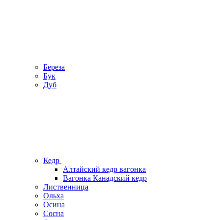
Береза
Бук
Дуб
Кедр
Алтайский кедр вагонка
Вагонка Канадский кедр
Лиственница
Ольха
Осина
Сосна