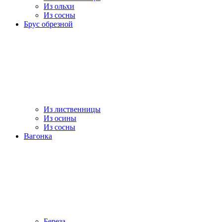
Из ольхи
Из сосны
Брус обрезной
Из лиственницы
Из осины
Из сосны
Вагонка
Береза