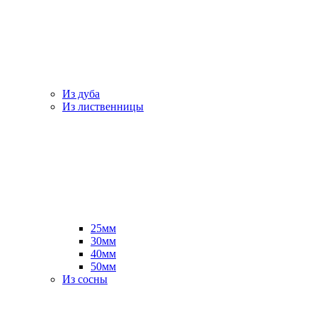
Из дуба
Из лиственницы
25мм
30мм
40мм
50мм
Из сосны