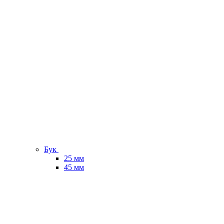
Бук
25 мм
45 мм