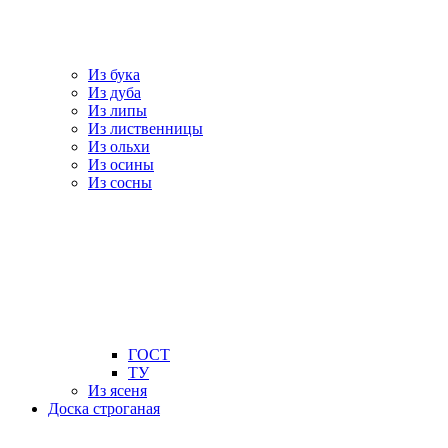
Из бука
Из дуба
Из липы
Из лиственницы
Из ольхи
Из осины
Из сосны
ГОСТ
ТУ
Из ясеня
Доска строганая