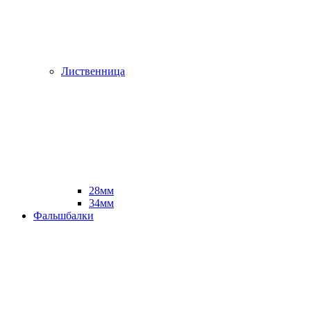
Лиственница
28мм
34мм
Фальшбалки