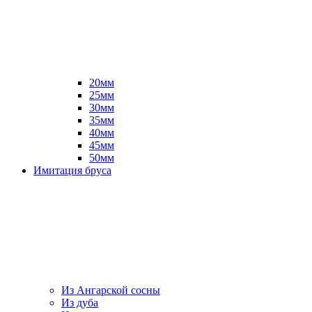
20мм
25мм
30мм
35мм
40мм
45мм
50мм
Имитация бруса
Из Ангарской сосны
Из дуба