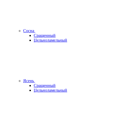
Сосна
Сращенный
Цельноламельный
Ясень
Сращенный
Цельноламельный