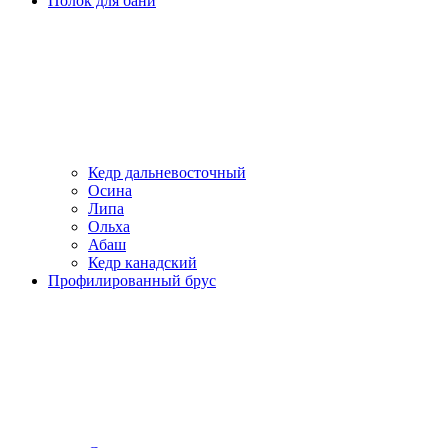
Полок для бани
Кедр дальневосточный
Осина
Липа
Ольха
Абаш
Кедр канадский
Профилированный брус