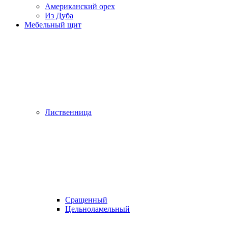
Американский орех
Из Дуба
Мебельный щит
Лиственница
Сращенный
Цельноламельный