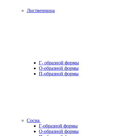
Лиственница
Г- образной формы
О-образной формы
П-образной формы
Сосна
Г-образной формы
О-образной формы