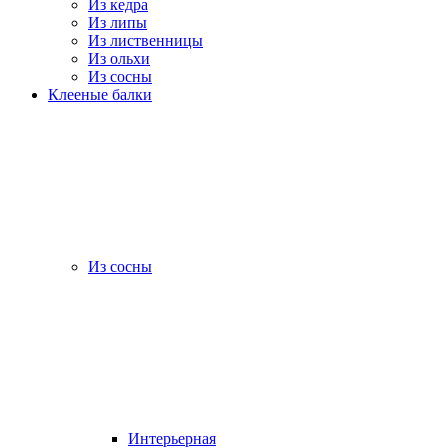
Из кедра
Из липы
Из лиственницы
Из ольхи
Из сосны
Клееные балки
Из сосны
Интерьерная