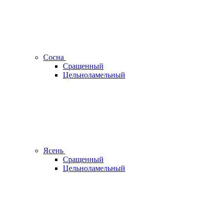
Сосна
Сращенный
Цельноламельный
Ясень
Сращенный
Цельноламельный