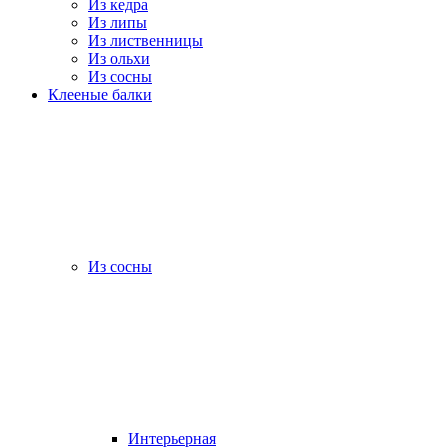
Из кедра
Из липы
Из лиственницы
Из ольхи
Из сосны
Клееные балки
Из сосны
Интерьерная