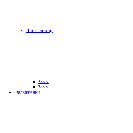
Лиственница
28мм
34мм
Фальшбалки