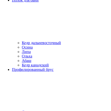
Полок для бани
Кедр дальневосточный
Осина
Липа
Ольха
Абаш
Кедр канадский
Профилированный брус