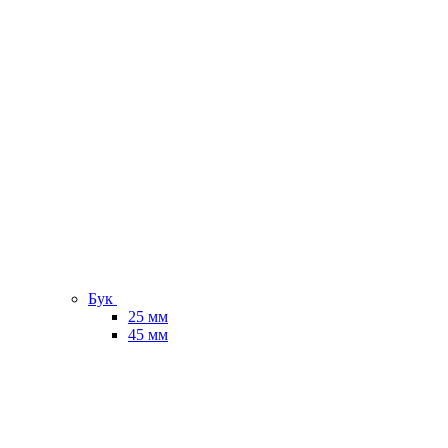
Бук
25 мм
45 мм