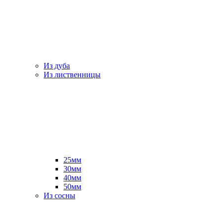
Из дуба
Из лиственницы
25мм
30мм
40мм
50мм
Из сосны