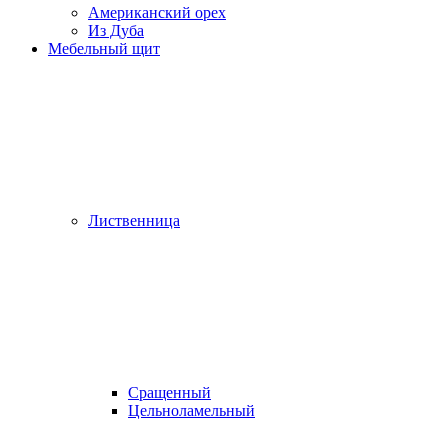
Американский орех
Из Дуба
Мебельный щит
Лиственница
Сращенный
Цельноламельный