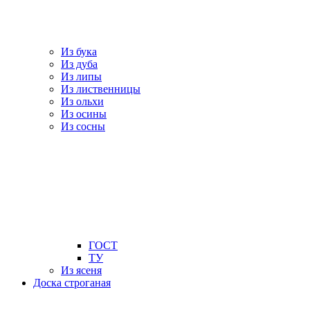
Из бука
Из дуба
Из липы
Из лиственницы
Из ольхи
Из осины
Из сосны
ГОСТ
ТУ
Из ясеня
Доска строганая