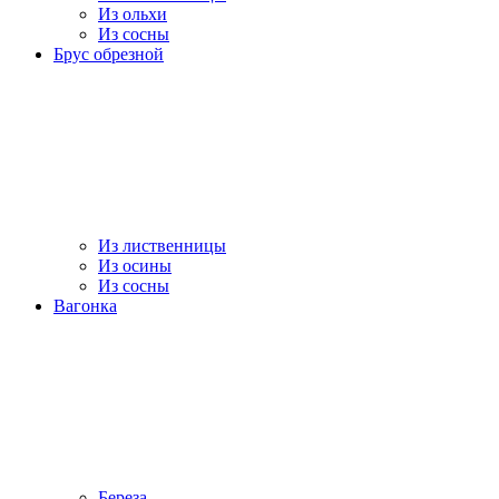
Из ольхи
Из сосны
Брус обрезной
Из лиственницы
Из осины
Из сосны
Вагонка
Береза