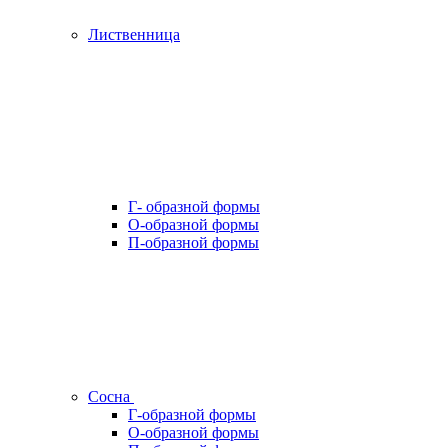
Лиственница
Г- образной формы
О-образной формы
П-образной формы
Сосна
Г-образной формы
О-образной формы