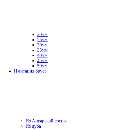
20мм
25мм
30мм
35мм
40мм
45мм
50мм
Имитация бруса
Из Ангарской сосны
Из дуба