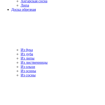
Ангарская сосна
Липа
Доска обрезная
Из бука
Из дуба
Из липы
Из лиственницы
Из ольхи
Из осины
Из сосны