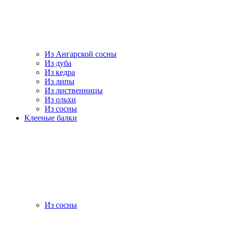
Из Ангарской сосны
Из дуба
Из кедра
Из липы
Из лиственницы
Из ольхи
Из сосны
Клееные балки
Из сосны