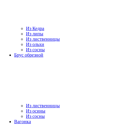
Из Кедра
Из липы
Из лиственницы
Из ольхи
Из сосны
Брус обрезной
Из лиственницы
Из осины
Из сосны
Вагонка