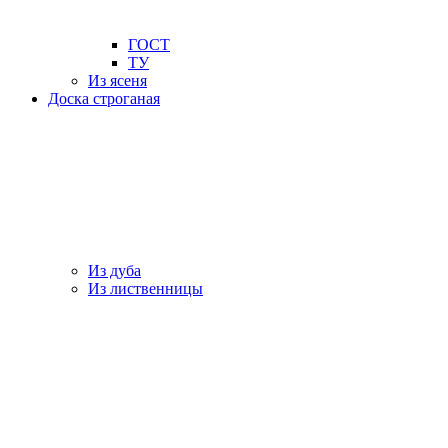
ГОСТ
ТУ
Из ясеня
Доска строганая
Из дуба
Из лиственницы