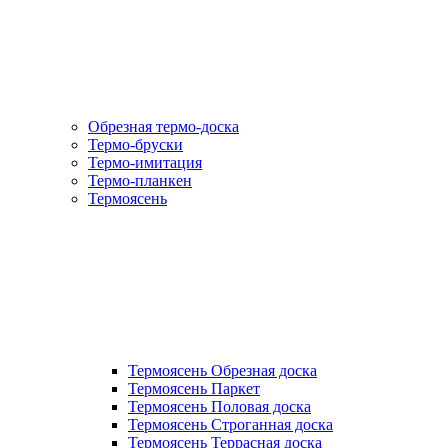
Обрезная термо-доска
Термо-бруски
Термо-имитация
Термо-планкен
Термоясень
Термоясень Обрезная доска
Термоясень Паркет
Термоясень Половая доска
Термоясень Строганная доска
Термоясень Террасная доска