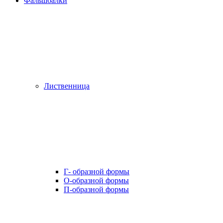
Фальшбалки
Лиственница
Г- образной формы
О-образной формы
П-образной формы