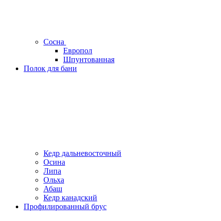
Сосна
Европол
Шпунтованная
Полок для бани
Кедр дальневосточный
Осина
Липа
Ольха
Абаш
Кедр канадский
Профилированный брус