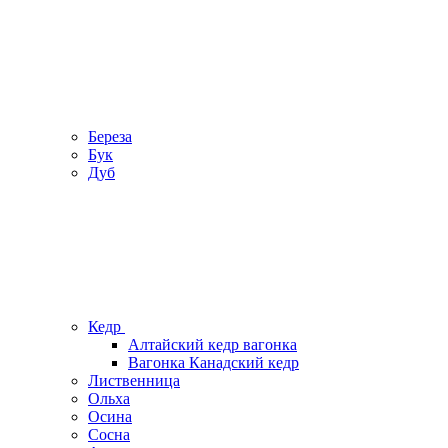
Береза
Бук
Дуб
Кедр
Алтайский кедр вагонка
Вагонка Канадский кедр
Лиственница
Ольха
Осина
Сосна