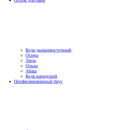
Полок для бани
Кедр дальневосточный
Осина
Липа
Ольха
Абаш
Кедр канадский
Профилированный брус