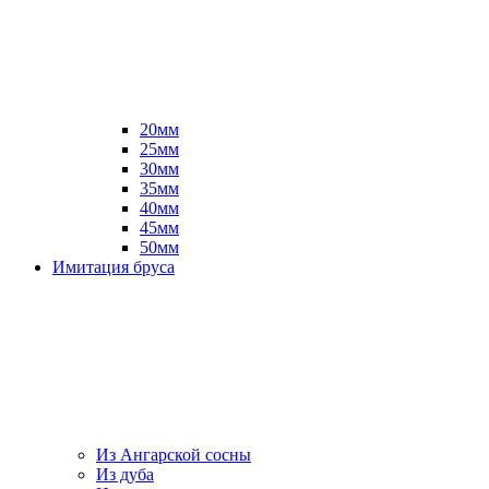
20мм
25мм
30мм
35мм
40мм
45мм
50мм
Имитация бруса
Из Ангарской сосны
Из дуба