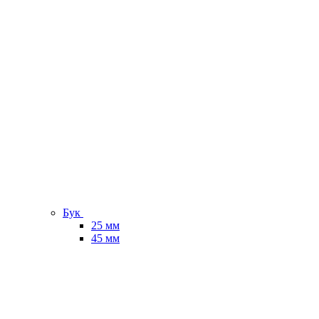
Бук
25 мм
45 мм