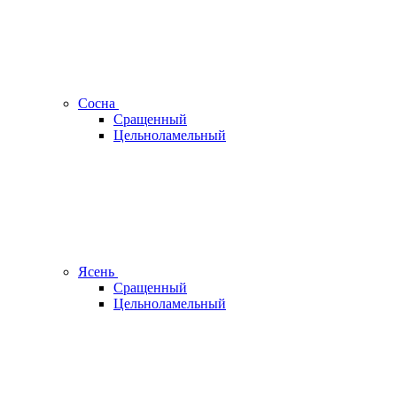
Сосна
Сращенный
Цельноламельный
Ясень
Сращенный
Цельноламельный