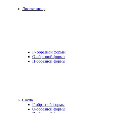
Лиственница
Г- образной формы
О-образной формы
П-образной формы
Сосна
Г-образной формы
О-образной формы