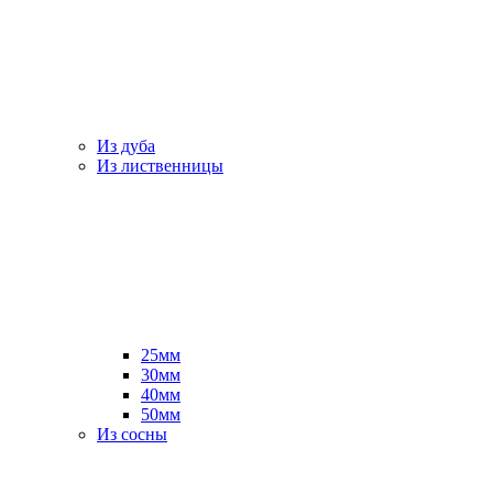
Из дуба
Из лиственницы
25мм
30мм
40мм
50мм
Из сосны