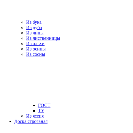
Из бука
Из дуба
Из липы
Из лиственницы
Из ольхи
Из осины
Из сосны
ГОСТ
ТУ
Из ясеня
Доска строганая