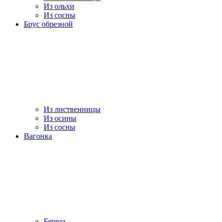
Из ольхи
Из сосны
Брус обрезной
Из лиственницы
Из осины
Из сосны
Вагонка
Береза