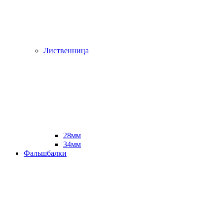
Лиственница
28мм
34мм
Фальшбалки