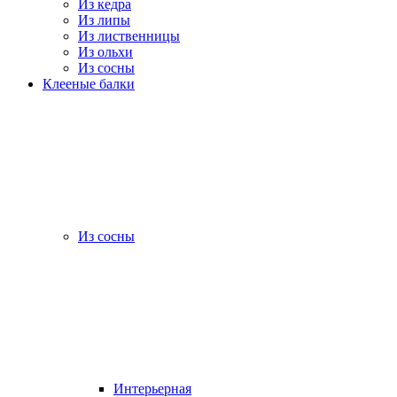
Из кедра
Из липы
Из лиственницы
Из ольхи
Из сосны
Клееные балки
Из сосны
Интерьерная