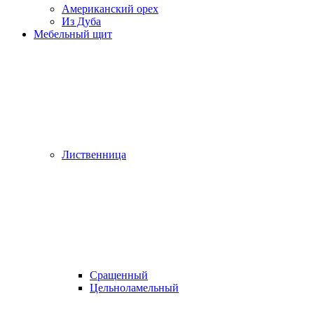
Американский орех
Из Дуба
Мебельный щит
Лиственница
Сращенный
Цельноламельный