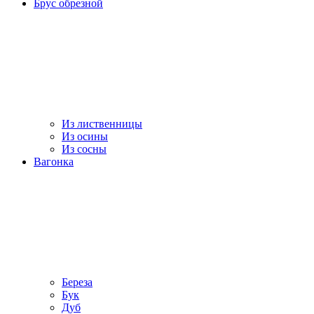
Брус обрезной
Из лиственницы
Из осины
Из сосны
Вагонка
Береза
Бук
Дуб