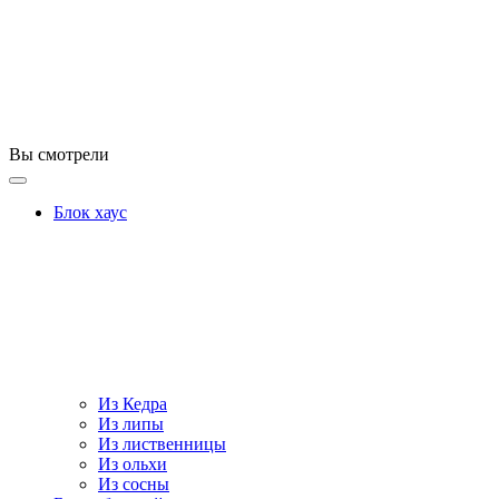
Вы смотрели
Блок хаус
Из Кедра
Из липы
Из лиственницы
Из ольхи
Из сосны