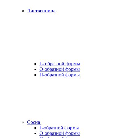
Лиственница
Г- образной формы
О-образной формы
П-образной формы
Сосна
Г-образной формы
О-образной формы