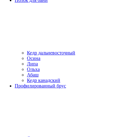
Полок для бани
Кедр дальневосточный
Осина
Липа
Ольха
Абаш
Кедр канадский
Профилированный брус