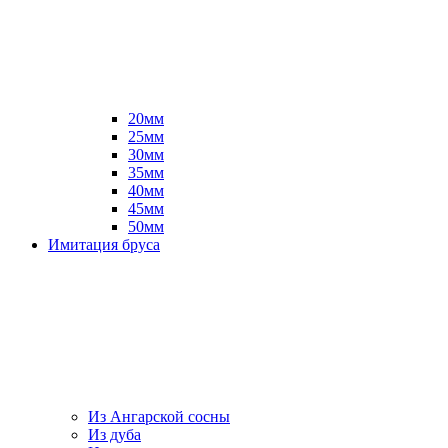
20мм
25мм
30мм
35мм
40мм
45мм
50мм
Имитация бруса
Из Ангарской сосны
Из дуба