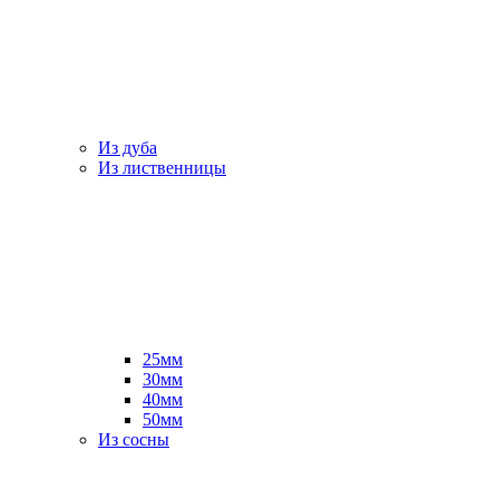
Из дуба
Из лиственницы
25мм
30мм
40мм
50мм
Из сосны