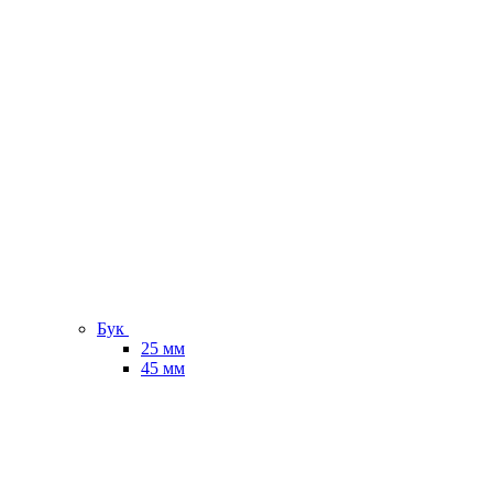
Бук
25 мм
45 мм