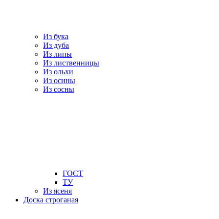
Из бука
Из дуба
Из липы
Из лиственницы
Из ольхи
Из осины
Из сосны
ГОСТ
ТУ
Из ясеня
Доска строганая