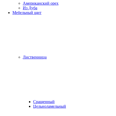
Американский орех
Из Дуба
Мебельный щит
Лиственница
Сращенный
Цельноламельный