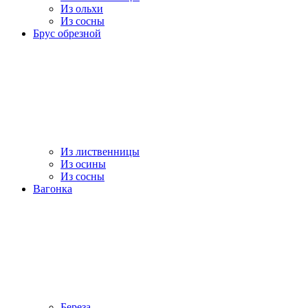
Из ольхи
Из сосны
Брус обрезной
Из лиственницы
Из осины
Из сосны
Вагонка
Береза