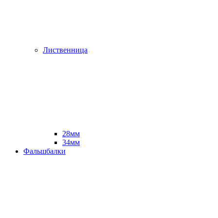
Лиственница
28мм
34мм
Фальшбалки