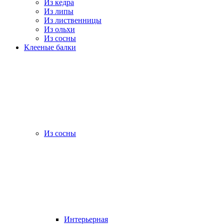
Из кедра
Из липы
Из лиственницы
Из ольхи
Из сосны
Клееные балки
Из сосны
Интерьерная