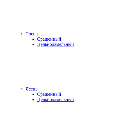
Сосна
Сращенный
Цельноламельный
Ясень
Сращенный
Цельноламельный