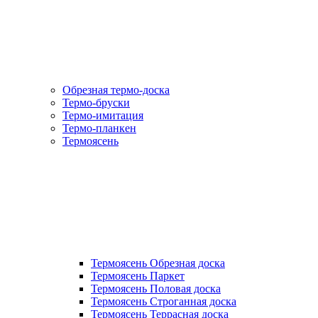
Обрезная термо-доска
Термо-бруски
Термо-имитация
Термо-планкен
Термоясень
Термоясень Обрезная доска
Термоясень Паркет
Термоясень Половая доска
Термоясень Строганная доска
Термоясень Террасная доска