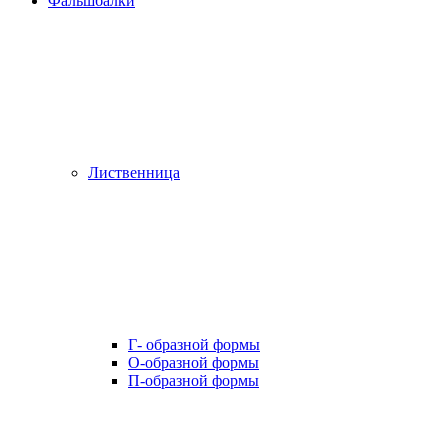
Фальшбалки
Лиственница
Г- образной формы
О-образной формы
П-образной формы