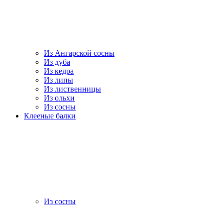
Из Ангарской сосны
Из дуба
Из кедра
Из липы
Из лиственницы
Из ольхи
Из сосны
Клееные балки
Из сосны