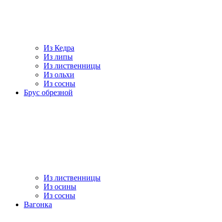
Из Кедра
Из липы
Из лиственницы
Из ольхи
Из сосны
Брус обрезной
Из лиственницы
Из осины
Из сосны
Вагонка