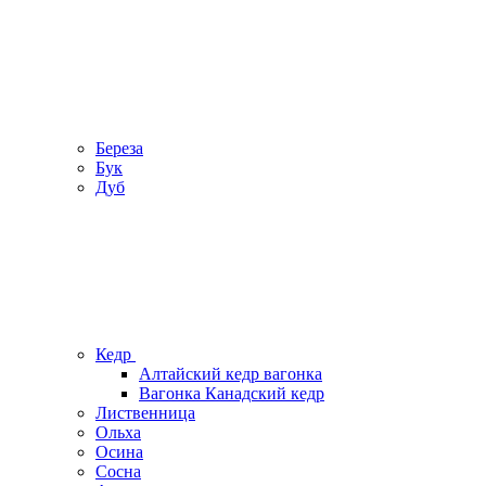
Береза
Бук
Дуб
Кедр
Алтайский кедр вагонка
Вагонка Канадский кедр
Лиственница
Ольха
Осина
Сосна