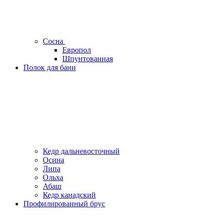
Сосна
Европол
Шпунтованная
Полок для бани
Кедр дальневосточный
Осина
Липа
Ольха
Абаш
Кедр канадский
Профилированный брус