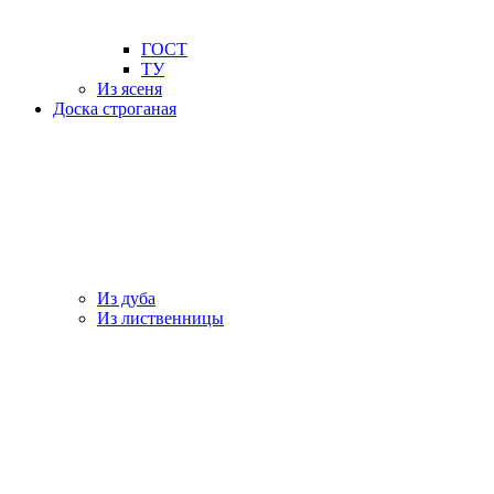
ГОСТ
ТУ
Из ясеня
Доска строганая
Из дуба
Из лиственницы