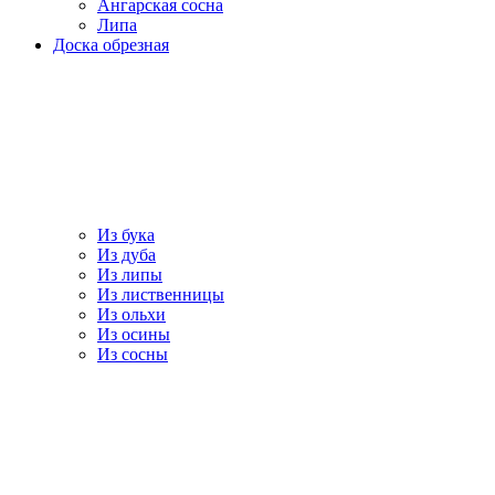
Ангарская сосна
Липа
Доска обрезная
Из бука
Из дуба
Из липы
Из лиственницы
Из ольхи
Из осины
Из сосны