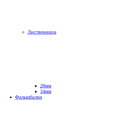
Лиственница
28мм
34мм
Фальшбалки