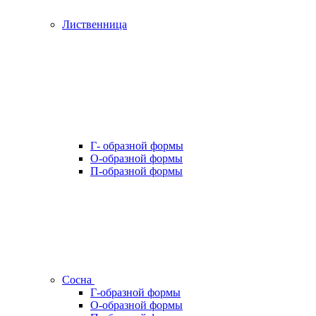
Лиственница
Г- образной формы
О-образной формы
П-образной формы
Сосна
Г-образной формы
О-образной формы