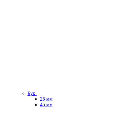
Бук
25 мм
45 мм