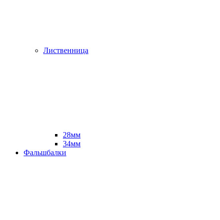
Лиственница
28мм
34мм
Фальшбалки