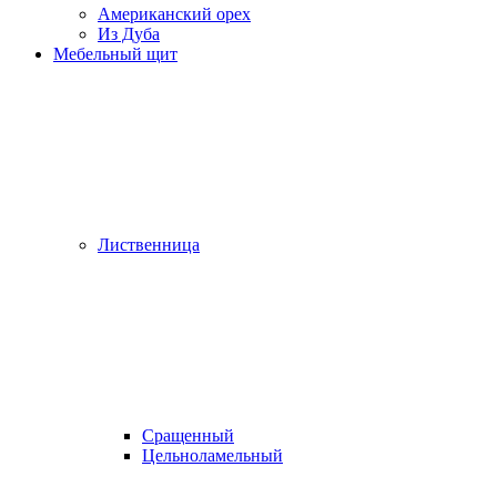
Американский орех
Из Дуба
Мебельный щит
Лиственница
Сращенный
Цельноламельный