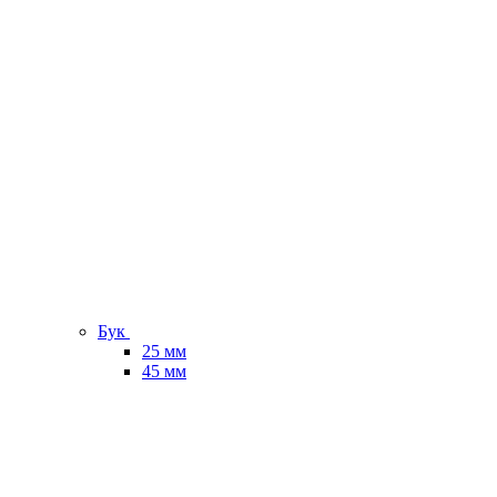
Бук
25 мм
45 мм