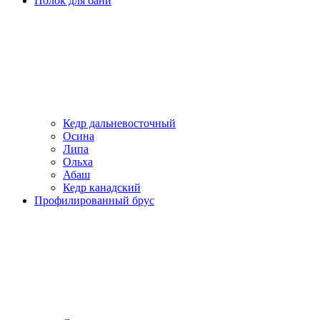
Полок для бани
Кедр дальневосточный
Осина
Липа
Ольха
Абаш
Кедр канадский
Профилированный брус