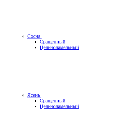
Сосна
Сращенный
Цельноламельный
Ясень
Сращенный
Цельноламельный