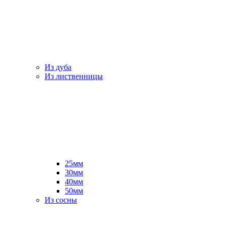
Из дуба
Из лиственницы
25мм
30мм
40мм
50мм
Из сосны