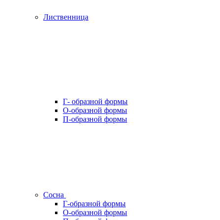
Лиственница
Г- образной формы
О-образной формы
П-образной формы
Сосна
Г-образной формы
О-образной формы