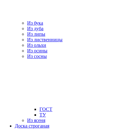
Из бука
Из дуба
Из липы
Из лиственницы
Из ольхи
Из осины
Из сосны
ГОСТ
ТУ
Из ясеня
Доска строганая