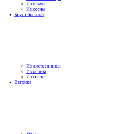
Из ольхи
Из сосны
Брус обрезной
Из лиственницы
Из осины
Из сосны
Вагонка
Береза