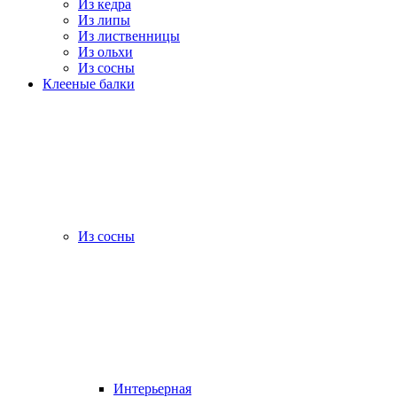
Из кедра
Из липы
Из лиственницы
Из ольхи
Из сосны
Клееные балки
Из сосны
Интерьерная