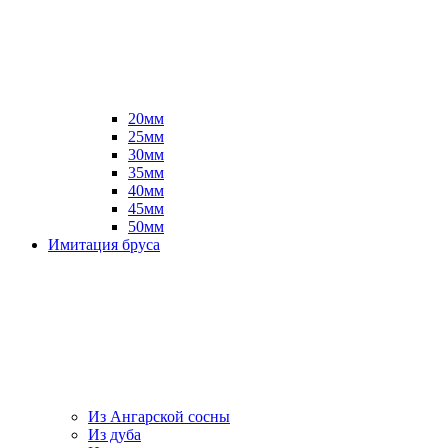
20мм
25мм
30мм
35мм
40мм
45мм
50мм
Имитация бруса
Из Ангарской сосны
Из дуба