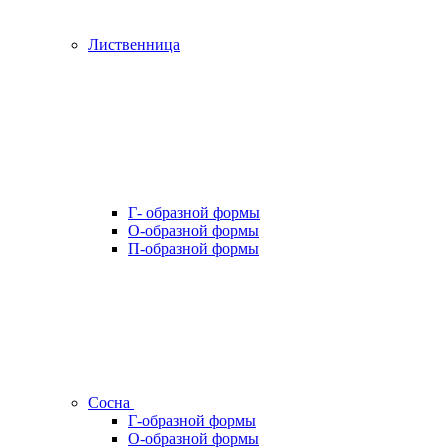
Лиственница
Г- образной формы
О-образной формы
П-образной формы
Сосна
Г-образной формы
О-образной формы