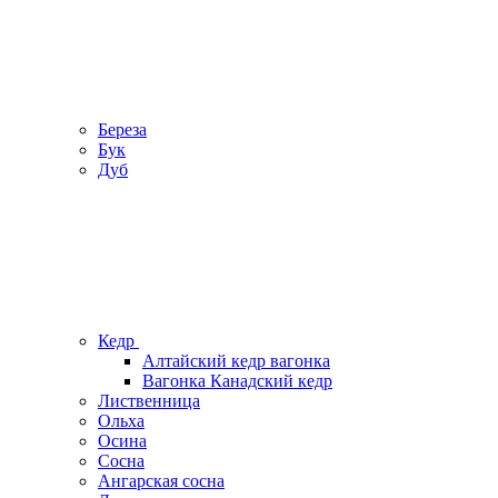
Береза
Бук
Дуб
Кедр
Алтайский кедр вагонка
Вагонка Канадский кедр
Лиственница
Ольха
Осина
Сосна
Ангарская сосна