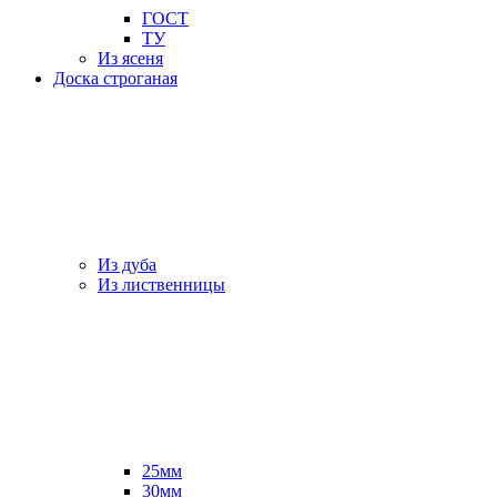
ГОСТ
ТУ
Из ясеня
Доска строганая
Из дуба
Из лиственницы
25мм
30мм