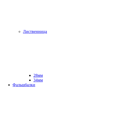
Лиственница
28мм
34мм
Фальшбалки