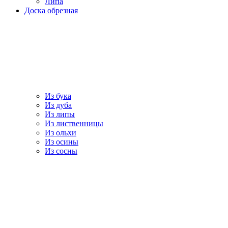
Липа
Доска обрезная
Из бука
Из дуба
Из липы
Из лиственницы
Из ольхи
Из осины
Из сосны