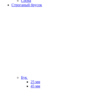
Сосна
Строганый брусок
Бук
25 мм
45 мм