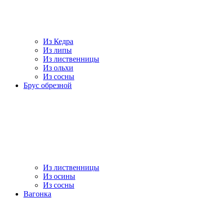
Из Кедра
Из липы
Из лиственницы
Из ольхи
Из сосны
Брус обрезной
Из лиственницы
Из осины
Из сосны
Вагонка