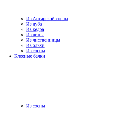
Из Ангарской сосны
Из дуба
Из кедра
Из липы
Из лиственницы
Из ольхи
Из сосны
Клееные балки
Из сосны