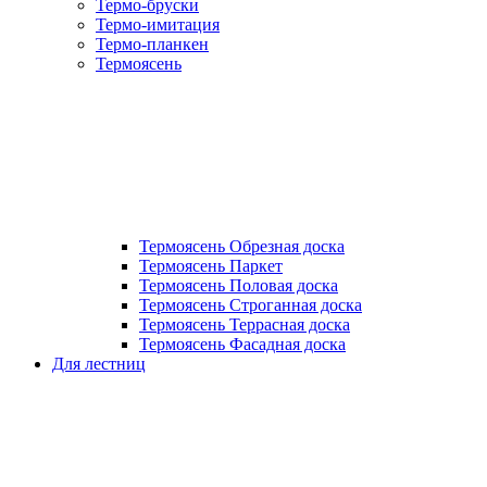
Термо-бруски
Термо-имитация
Термо-планкен
Термоясень
Термоясень Обрезная доска
Термоясень Паркет
Термоясень Половая доска
Термоясень Строганная доска
Термоясень Террасная доска
Термоясень Фасадная доска
Для лестниц