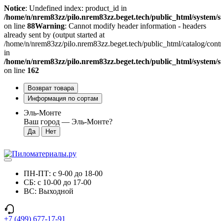
Notice
: Undefined index: product_id in
/home/n/nrem83zz/pilo.nrem83zz.beget.tech/public_html/system/s
on line
88
Warning
: Cannot modify header information - headers
already sent by (output started at
/home/n/nrem83zz/pilo.nrem83zz.beget.tech/public_html/catalog/contro
in
/home/n/nrem83zz/pilo.nrem83zz.beget.tech/public_html/system/s
on line
162
Возврат товара
Информация по сортам
Эль-Монте
Ваш город —
Эль-Монте
?
ПН-ПТ: с 9-00 до 18-00
СБ: с 10-00 до 17-00
ВС: Выходной
+7 (499) 677-17-91