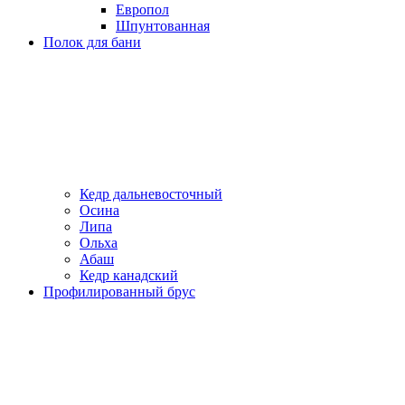
Европол
Шпунтованная
Полок для бани
Кедр дальневосточный
Осина
Липа
Ольха
Абаш
Кедр канадский
Профилированный брус