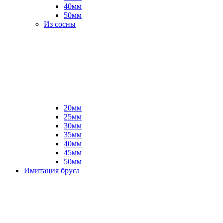
40мм
50мм
Из сосны
20мм
25мм
30мм
35мм
40мм
45мм
50мм
Имитация бруса