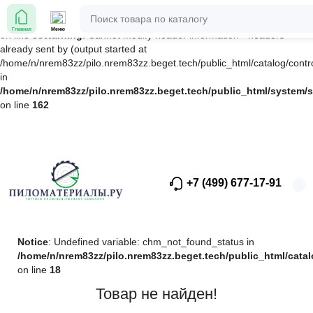
Notice
: Undefined index: product_id in
/home/n/nrem83zz/pilo.nrem83zz.beget.tech/public_html/system/s
Главная
Меню
on line
88
Warning
: Cannot modify header information - headers
already sent by (output started at
/home/n/nrem83zz/pilo.nrem83zz.beget.tech/public_html/catalog/control
in
/home/n/nrem83zz/pilo.nrem83zz.beget.tech/public_html/system/s
on line
162
+7 (499) 677-17-91
Notice
: Undefined variable: chm_not_found_status in
/home/n/nrem83zz/pilo.nrem83zz.beget.tech/public_html/catal
on line
18
Товар не найден!